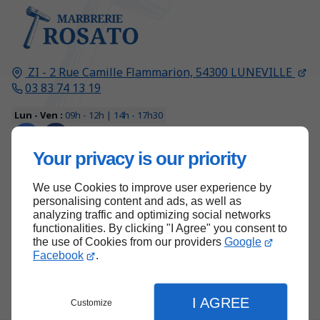
ZI - 2 Rue Camille Flammarion,
54300
LUNEVILLE
03 83 74 13 19
Lun - Ven :
09h - 12h | 14h - 17h30
Your privacy is our priority
We use Cookies to improve user experience by
Haut de page
personalising content and ads, as well as
analyzing traffic and optimizing social networks
functionalities. By clicking "I Agree" you consent to
the use of Cookies from our providers
Google
Facebook
.
I AGREE
Customize